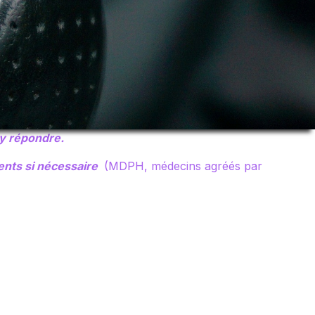
 y répondre.
ents si nécessaire
(MDPH, médecins agréés par
Mentions légales