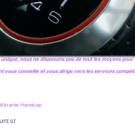
 unique, nous ne disposons pas de tout les moyens pour
nt vous conseille et vous dirige vers les services compét
Référante Handicap
DUITE GT